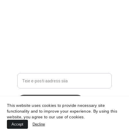
KONTAKT
kontakt@normul.ee
VALIK
Sisestage oma e-posti aadress
Saada oma teave nüüd
This website uses cookies to provide necessary site
functionality and to improve your experience. By using this
website, you agree to our use of cookies.
Accept
Decline
© 2024. All rights reserved.