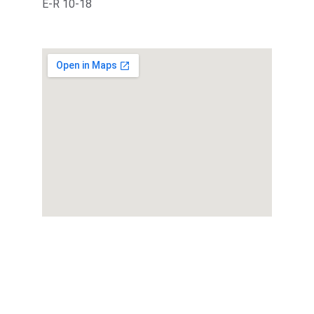
E-R 10-18
Tere
Osta ainulaadseid tooteid meie poest.