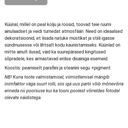
Küünal, millel on peal kolju ja roosid, toovad teie ruumi
ainulaadset ja veidi tumedat atmosfääri. Need on ideaalsed
dekoratsioonid, et lisada natuke müstikat ja stiili igasse
sündmusesse või lihtsalt kodu kaunistamiseks. Küünlad on
mitte ainult ilusad, vaid ka suurepärased kingitused
sõpradele, kes armastavad erilise disainiga esemeid.
Koostis: peamiselt parafiini ja steariini segu +pigment
NB! Kuna toote valmistamisel, viimistlemisel mängib
inimfaktor väga suurt rolli, siis iga uus partii võib mõnevõrra
erineda nii poorsuse kui ka tooni poolest võrreldes fotodel
olevate näidistega.