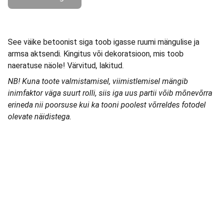
See väike betoonist siga toob igasse ruumi mängulise ja
armsa aktsendi. Kingitus või dekoratsioon, mis toob
naeratuse näole! Värvitud, lakitud.
NB! Kuna toote valmistamisel, viimistlemisel mängib
inimfaktor väga suurt rolli, siis iga uus partii võib mõnevõrra
erineda nii poorsuse kui ka tooni poolest võrreldes fotodel
olevate näidistega.
Normul Link
Osta erinevaid tooteid meie poest.